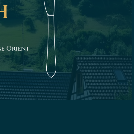
h
se Orient