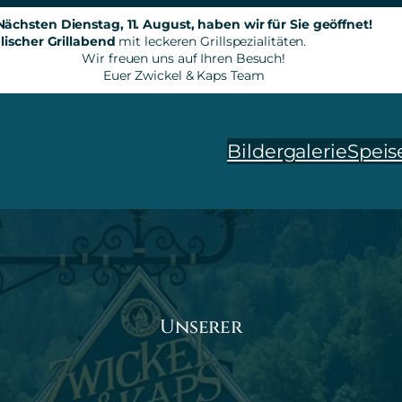
Nächsten Dienstag, 11. August, haben wir für Sie geöffnet!
lischer Grillabend
mit leckeren Grillspezialitäten.
Wir freuen uns auf Ihren Besuch!
Euer Zwickel & Kaps Team
Bildergalerie
Speis
Unserer