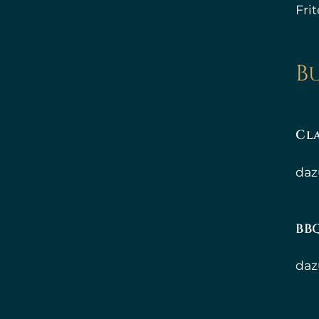
Fri
B
Cla
daz
BB
daz