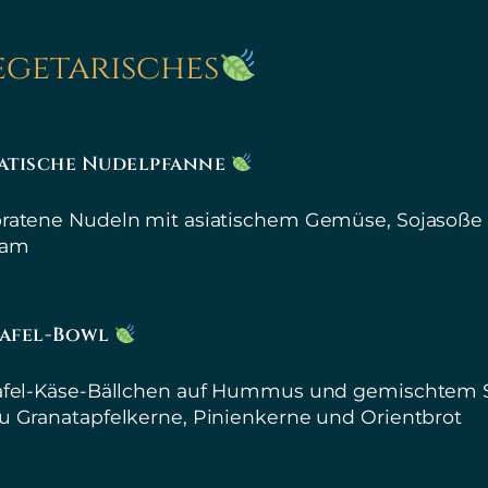
egetarisches
iatische Nudelpfanne
ratene Nudeln mit asiatischem Gemüse, Sojasoße
sam
lafel-Bowl
afel-Käse-Bällchen auf Hummus und gemischtem S
u Granatapfelkerne, Pinienkerne und Orientbrot