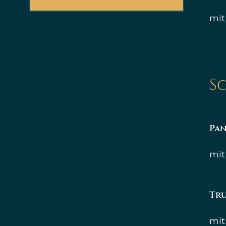
mit
S
Pan
mit
Tr
mit