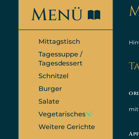
M
Menü
Mittagstisch
Hin
Tagessuppe /
Tagesdessert
T
Schnitzel
Burger
ori
Salate
mit
Vegetarisches
Weitere Gerichte
Ap