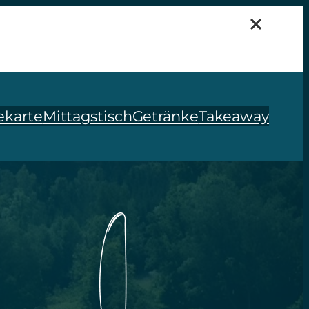
ekarte
Mittagstisch
Getränke
Takeaway