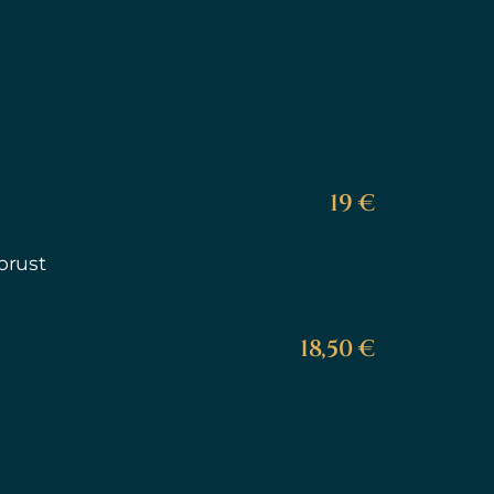
19 €
brust
18,50 €