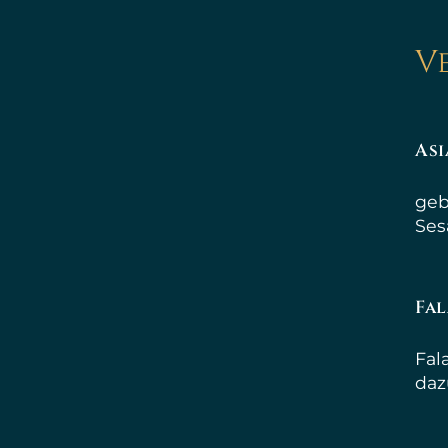
V
As
geb
Se
Fa
Fal
daz