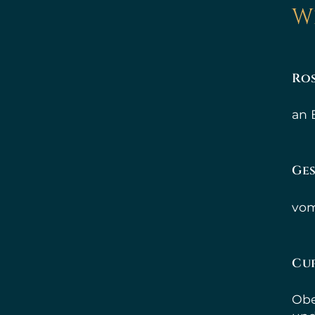
W
Ros
an 
Ge
vom
Cur
Obe