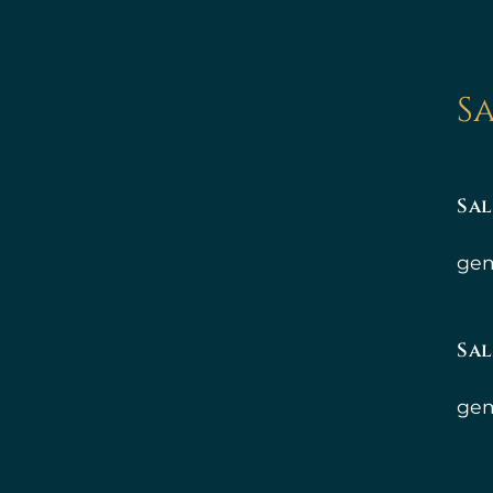
S
Sa
gem
Sal
gem