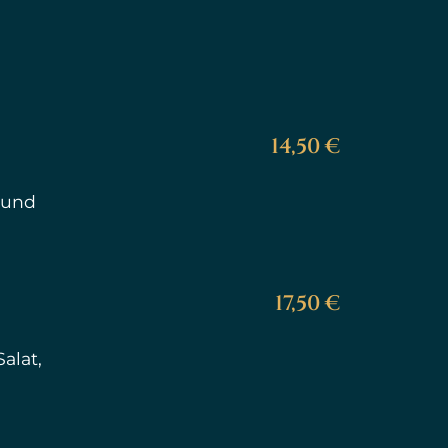
14,50 €
 und
17,50 €
alat,